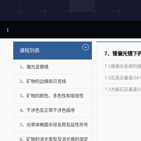
1
课程列表
7、锥偏光镜下
7.1锥偏光系统的
1、偏光显微镜
7.2石英近垂直O
2、矿物的边缘和贝克线
7.3方解石近垂直
3、矿物的颜色、多色性和吸收性
4、干涉色及正常干涉色级序
5、光率体椭圆半径名称及延性符号
6、矿物的消光类型及消光角的测定