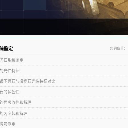
系统鉴定
您的位置：
闪石系统鉴定
的光性特征
镜下辉石与橄榄石光性特征对比
石的多色性
的强吸收性和解理
的闪突起和解理
牌号测定