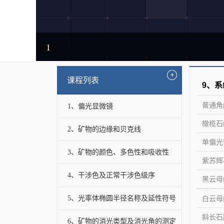
1
课程列表
9、
普通角
1、偏光显微镜
橄榄石
2、矿物的边缘和贝克线
单偏光
3、矿物的颜色、多色性和吸收性
紫苏辉
4、干涉色及正常干涉色级序
黑云母
5、光率体椭圆半径名称及延性符号
白云母
斜长石
6、矿物的消光类型及消光角的测定